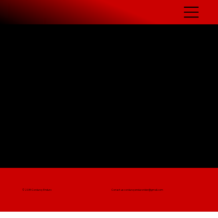
© 2035 Corduroy Enduro
Conact us:
corduroyendurorider@gmail.com